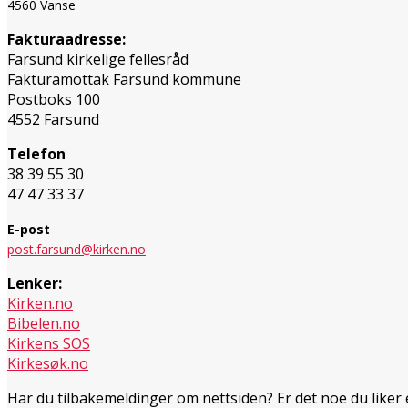
4560 Vanse
Fakturaadresse:
Farsund kirkelige fellesråd
Fakturamottak Farsund kommune
Postboks 100
4552 Farsund
Telefon
38 39 55 30
47 47 33 37
E-post
post.farsund@kirken.no
Lenker:
Kirken.no
Bibelen.no
Kirkens SOS
Kirkesøk.no
Har du tilbakemeldinger om nettsiden? Er det noe du liker 